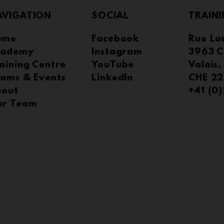
AVIGATION
SOCIAL
TRAINI
ome
Facebook
Rue Lou
cademy
Instagram
3963 C
aining Centre
YouTube
Valais,
ams & Events
LinkedIn
CHE 22
bout
+41 (0
ur Team