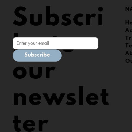
Subscri
N
H
A
be to
Tr
Te
A
Subscribe
our
O
newslet
ter