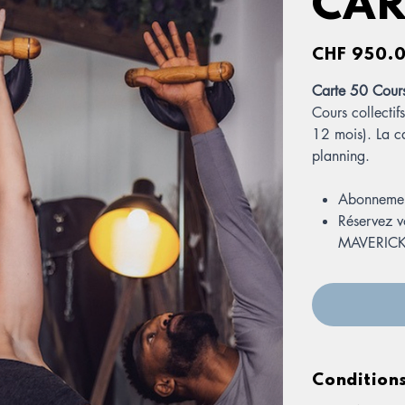
CAR
Price
CHF 950.
Carte 50 Cours
Cours collectif
12 mois). La ca
planning.
Abonnement
Réservez v
MAVERICK
Les cours 
membres m
Merci d'at
Condition