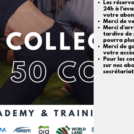
Les réserva
24h à l’ava
votre abo
Merci de ve
Merci d’arr
tardive de 
pourra plus
Merci de g
votre accès
Pour les co
sur nos abo
secrétaria