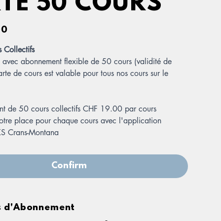
TE 50 COURS
00
 Collectifs
s avec abonnement flexible de 50 cours (validité de
rte de cours est valable pour tous nos cours sur le
 de 50 cours collectifs CHF 19.00 par cours
otre place pour chaque cours avec l'application
S Crans-Montana
et
l'accès aux lieux sont accessibles uniquement aux
unis d'une KeyCard
Confirm
tendre 24hrs avant l'activation de votre carte
s d'Abonnement